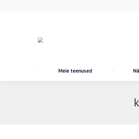
Meie teenused
Nä
k