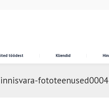
ited töödest
Kliendid
Hin
innisvara-fototeenused000