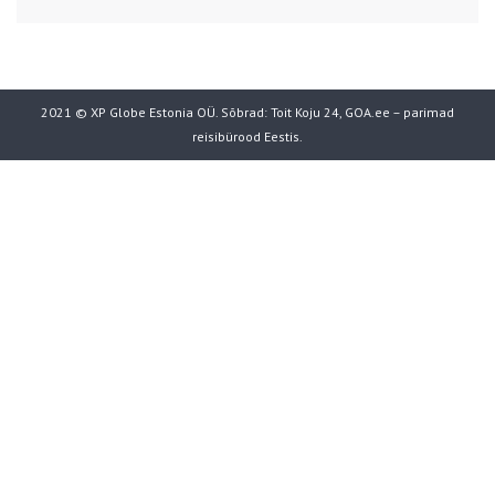
2021 © XP Globe Estonia OÜ. Sõbrad:
Toit Koju 24
,
GOA.ee – parimad
reisibürood Eestis
.